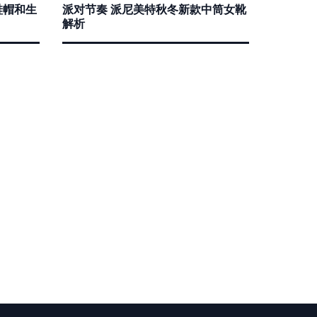
鞋帽和生
派对节奏 派尼美特秋冬新款中筒女靴
解析