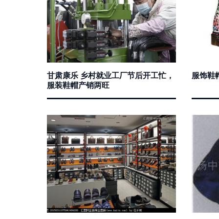
甘肃康乐 乡村就业工厂节后开工忙，
服饰鞋
服装鞋帽产销两旺