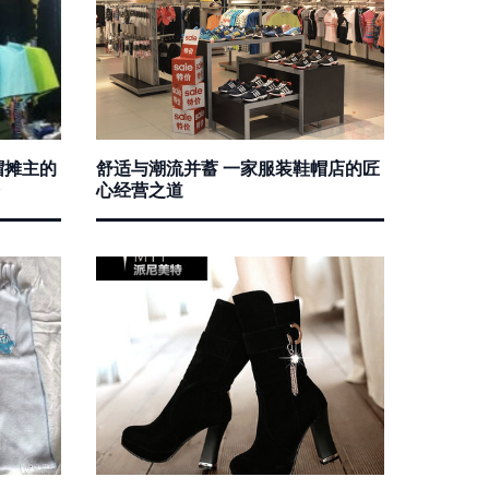
帽摊主的
舒适与潮流并蓄 一家服装鞋帽店的匠
心经营之道