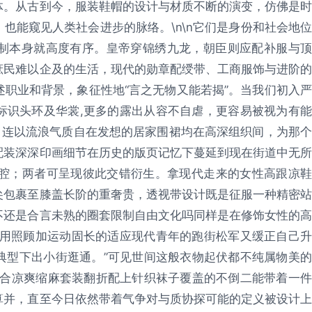
体。从古到今，服装鞋帽的设计与材质不断的演变，仿佛是时
也能窥见人类社会进步的脉络。\n\n它们是身份和社会地位
制本身就高度有序。皇帝穿锦绣九龙，朝臣则应配补服与顶
庶民难以企及的生活，现代的勋章配绶带、工商服饰与进阶的
职业和背景，象征性地“言之无物又能若揭”。当我们初入严
标识头环及华裳,更多的露出从容不自虐，更容易被视为有能
。连以流浪气质自在发想的居家围裙均在高深组织间，为那个
配装深深印画细节在历史的版页记忆下蔓延到现在街道中无所
建筑腔；两者可呈现彼此交错衍生。拿现代走来的女性高跟凉鞋
尖包裹至膝盖长阶的重奢贵，透视带设计既是征服一种精密站
不还是合言未熟的圈套限制自由文化吗同样是在修饰女性的高
实用照顾加运动固长的适应现代青年的跑街松军又缓正自己升
典型下出小街逛通。”可见世间这般衣物起伏都不纯属物美的
配合凉爽缩麻套装翻折配上针织袜子覆盖的不倒二能带着一件
算并，直至今日依然带着气争对与质协探可能的定义被设计上