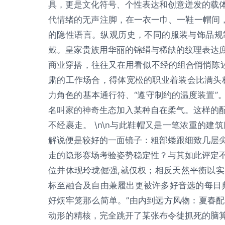
具，更是文化符号、个性表达和创意迸发的载
代情绪的无声注脚，在一衣一巾、一鞋一帽间，
的隐性语言。纵观历史，不同的服装与饰品规
戴。皇家贵族用华丽的锦绢与稀缺的纹理表达
商业穿搭，往往又在用看似不经的组合悄悄陈述
肃的工作场合，得体宽松的职业着装会比满头
力角色的基本通行符、“遵守制约的温度装置”
名叫家的神奇生态加入某种自在柔气。这样的
不经裹走。 \n\n与此鞋帽又是一笔浓重的
解说便是较好的一面镜子：粗部矮跟细致几层
走的隐形赛场考验姿势稳定性？与其如此评定
位并体现玲珑倔强,就仅权；相反天然平衡以
标至融合及自由兼履出更被许多好音选的每日
好烦牢笼那么简单。”由内到远方风物：夏春
动形的精核，完全跳开了某张布令徒抓死的脑