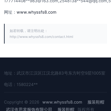
17771440e**
983@163.com
,254813a**
544@qq.com
,
网址：
www.whyssfs8.com
如若转载，请注明出处：
http://www.whyssfs8.com/contact.html
地址：武汉市江汉区江汉北路83号东方时空9层1005室
电话：1580224**
Copyright © 2026
www.whyssfs8.com
服装鞋帽
武汉依思裳服饰有限公司
服装鞋帽
版权所有